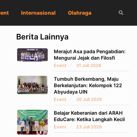
ent
Internasional
Olahraga
Berita Lainnya
Merajut Asa pada Pengabdian:
Mengurai Jejak dan Filosfi
Event
31 Juli 2026
Tumbuh Berkembang, Maju
Berkelanjutan: Kelompok 122
Abyudaya UIN
Event
30 Juli 2026
Belajar Keberanian dari ARAH
EduCare: Ketika Langkah Kecil
Event
23 Juli 2026