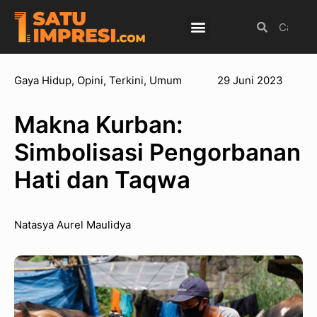
Budaya Populer
Internasional
Olahraga
Gaya Hidup
,
Opini
,
Terkini
,
Umum
29 Juni 2023
Makna Kurban:
Simbolisasi Pengorbanan
Hati dan Taqwa
Natasya Aurel Maulidya