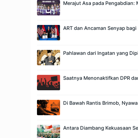
Merajut Asa pada Pengabdian: M
ART dan Ancaman Senyap bagi 
Pahlawan dari Ingatan yang Dipi
Saatnya Menonaktifkan DPR da
Di Bawah Rantis Brimob, Nyawa
Antara Diambang Kekuasaan Se