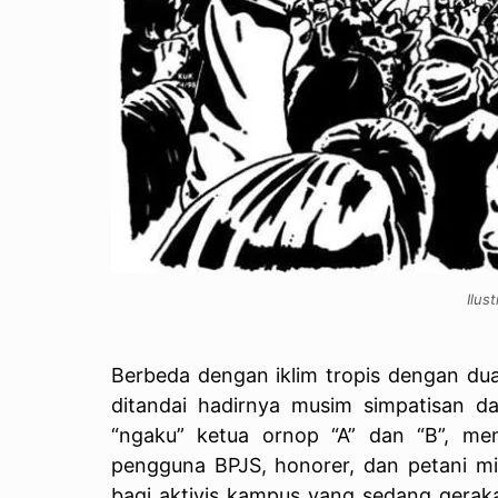
Ilus
Berbeda dengan iklim tropis dengan dua
ditandai hadirnya musim simpatisan d
“ngaku” ketua ornop “A” dan “B”, me
pengguna BPJS, honorer, dan petani mi
bagi aktivis kampus yang sedang geraka