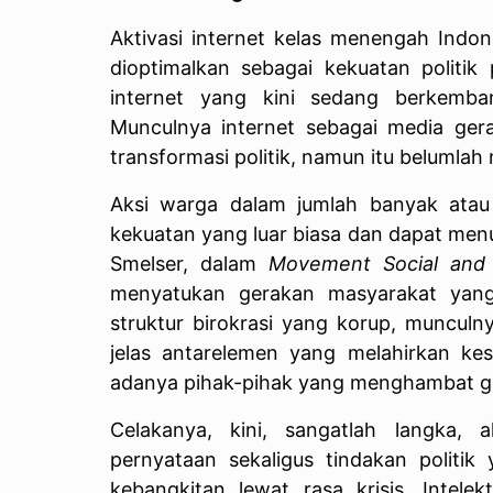
Aktivasi internet kelas menengah Indon
dioptimalkan sebagai kekuatan politik
internet yang kini sedang berkemba
Munculnya internet sebagai media ge
transformasi politik, namun itu belumlah
Aksi warga dalam jumlah banyak ata
kekuatan yang luar biasa dan dapat men
Smelser, dalam
Movement Social and 
menyatukan gerakan masyarakat yang
struktur birokrasi yang korup, munculn
jelas antarelemen yang melahirkan ke
adanya pihak-pihak yang menghambat ger
Celakanya, kini, sangatlah langka,
pernyataan sekaligus tindakan polit
kebangkitan lewat rasa krisis. Intel