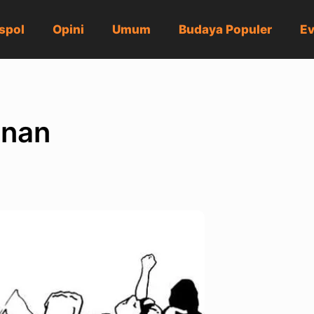
spol
Opini
Umum
Budaya Populer
Ev
anan