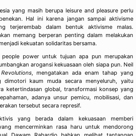
esia yang masih berupa leisure and pleasure perlu
 penekan. Hal ini karena jangan sampai aktivisme
ng terjerembab dalam bentuk aktivisme malas.
rakan memang berperan penting dalam melakukan
 menjadi kekuatan solidaritas bersama.
u people power untuk tujuan apa pun merupakan
umbangkan arogansi kekuasaan oleh siapa pun. Neil
Revolutions
, mengatakan ada enam tahap yang
 dimotori kaum muda secara menyeluruh, yaitu
ya ketertindasan global, transformasi konsep yang
sepahaman, adanya unsur pemicu, mobilisasi, dan
akan tersebut secara represif.
 aktivis yang berada dalam kekuasaan memberi
ik yang mencerminkan rasa haru untuk mendorong
ektual Dawam Rahardjo bahkan melihat tantangan