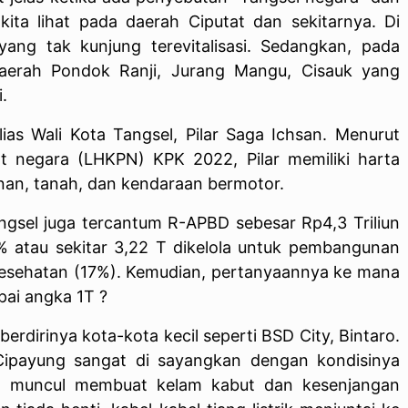
kita lihat pada daerah Ciputat dan sekitarnya. Di
ang tak kunjung terevitalisasi. Sedangkan, pada
daerah Pondok Ranji, Jurang Mangu, Cisauk yang
.
alias Wali Kota Tangsel, Pilar Saga Ichsan. Menurut
t negara (LHKPN) KPK 2022, Pilar memiliki harta
unan, tanah, dan kendaraan bermotor.
gsel juga tercantum R-APBD sebesar Rp4,3 Triliun
5% atau sekitar 3,22 T dikelola untuk pembangunan
 Kesehatan (17%). Kemudian, pertanyaannya ke mana
pai angka 1T ?
erdirinya kota-kota kecil seperti BSD City, Bintaro.
 Cipayung sangat di sayangkan dengan kondisinya
an muncul membuat kelam kabut dan kesenjangan