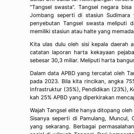
“Tangsel swasta”. Tangsel negara bisa 
Jombang seperti di stasiun Sudimara y
penyebutan Tangsel swasta meliputi 
memiliki stasiun atau halte yang memadai
Kita ulas dulu oleh sisi kepala daerah 
catatan laporan harta kekayaan pejaba
sebesar 30,3 miliar. Meliputi harta bang
Dalam data APBD yang tercatat oleh Tan
pada 2023. Bila kita rincikan, angka 7
Infrastruktur (35%), Pendidikan (23%),
kah 25% APBD yang diperkirakan menca
Wajah Tangsel elite hanya ditopang oleh b
Sisanya seperti di Pamulang, Muncul,
yang sekarang. Berbagai permasalah