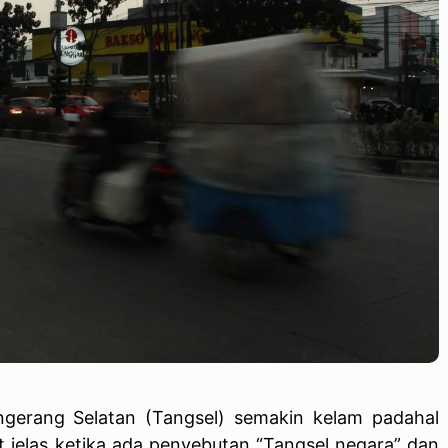
gerang Selatan (Tangsel) semakin kelam padahal
t jelas ketika ada penyebutan “Tangsel negara” dan