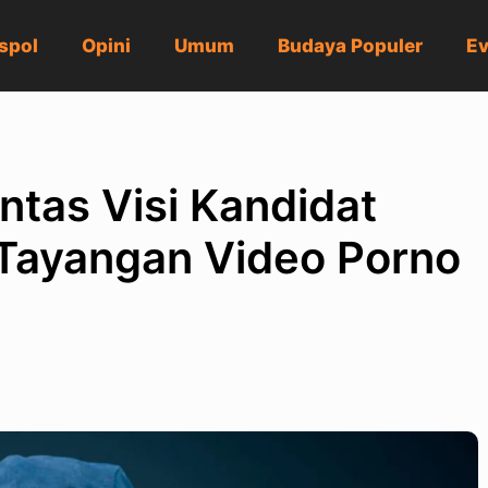
spol
Opini
Umum
Budaya Populer
Ev
tas Visi Kandidat
 Tayangan Video Porno