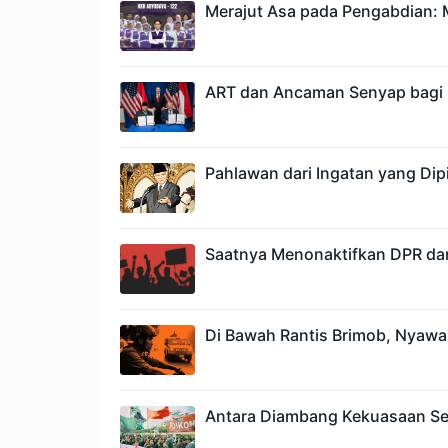
Merajut Asa pada Pengabdian: M
ART dan Ancaman Senyap bagi 
Pahlawan dari Ingatan yang Dipi
Saatnya Menonaktifkan DPR da
Di Bawah Rantis Brimob, Nyawa
Antara Diambang Kekuasaan Se